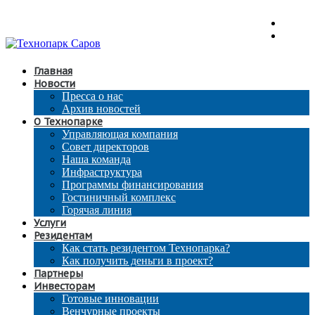
Главная
Новости
Пресса о нас
Архив новостей
О Технопарке
Управляющая компания
Совет директоров
Наша команда
Инфраструктура
Программы финансирования
Гостиничный комплекс
Горячая линия
Услуги
Резидентам
Как стать резидентом Технопарка?
Как получить деньги в проект?
Партнеры
Инвесторам
Готовые инновации
Венчурные проекты