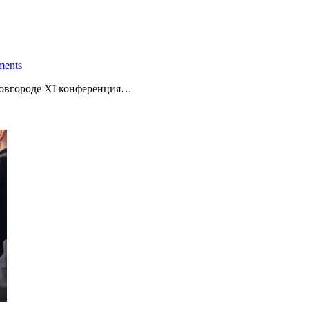
ents
овгороде XI конференция…