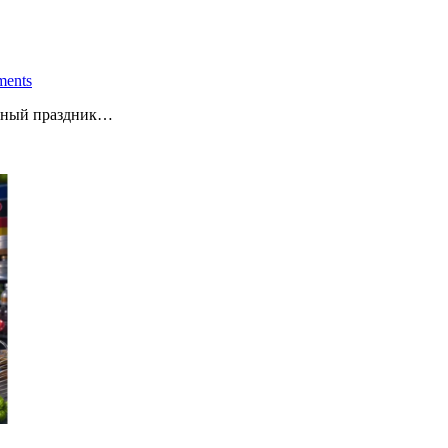
ents
онный праздник…