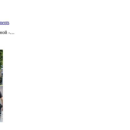
ents
кной -…