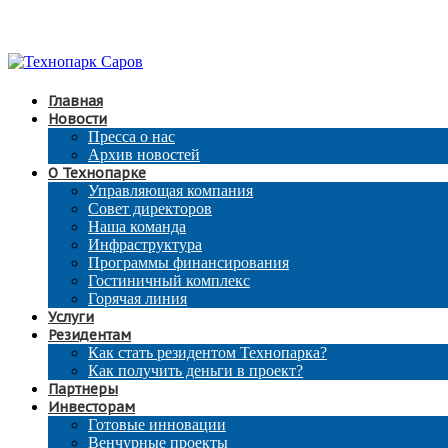
Главная
Новости
Пресса о нас
Архив новостей
О Технопарке
Управляющая компания
Совет директоров
Наша команда
Инфраструктура
Программы финансирования
Гостиничный комплекс
Горячая линия
Услуги
Резидентам
Как стать резидентом Технопарка?
Как получить деньги в проект?
Партнеры
Инвесторам
Готовые инновации
Венчурные проекты