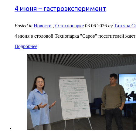
4 июня – гастроэксперимент
Posted in
Новости
,
О технопарке
03.06.2026
by
Татьяна С
4 июня в столовой Технопарка "Саров" посетителей жд
Подробнее