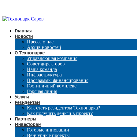
Главная
Новости
Пресса о нас
Архив новостей
О Технопарке
Управляющая компания
Совет директоров
Наша команда
Инфраструктура
Программы финансирования
Гостиничный комплекс
Горячая линия
Услуги
Резидентам
Как стать резидентом Технопарка?
Как получить деньги в проект?
Партнеры
Инвесторам
Готовые инновации
Венчурные проекты